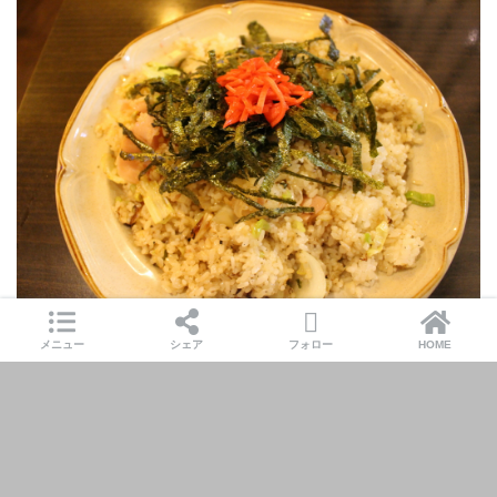
・・・なんかドリア的なピラフをオーブンに突っ込んだ的なものを想像
メニュー
シェア
フォロー
HOME
してたのに
まさかのチャーハンが出てきました
というかピラフってフライパンで米炊いた後に炒めるからただのピラフ
なんじゃ・・・？
そんなことを考えながら食べるが、
全然減らない
量多すぎませんかね・・・？