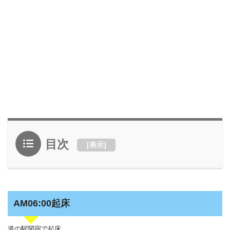
目次
[
表示
]
AM06:00起床
道の駅関宿で起床