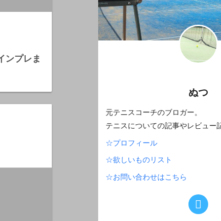
・インプレま
ぬつ
元テニスコーチのブロガー。
テニスについての記事やレビュー
☆プロフィール
☆欲しいものリスト
☆お問い合わせはこちら