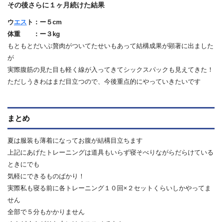
その後さらに１ヶ月続けた結果
ウ
エス
ト：ー５cm
体重 ：ー３kg
もともとだいぶ贅肉がついてたせいもあって結構成果が顕著に出ました
が
実際腹筋の見た目も軽く線が入ってきてシックスパックも見えてきた！
ただしうきわはまだ目立つので、今後重点的にやっていきたいです
まとめ
夏は服装も薄着になってお腹が結構目立ちます
上記にあげたトレーニングは道具もいらず寝そべりながらだらけている
ときにでも
気軽にできるものばかり！
実際私も寝る前に各トレーニング１０回×２セットくらいしかやってま
せん
全部で５分もかかりません