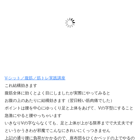
V-シット／腹筋／筋トレ実践講座
これ結構効きます
腹筋全体に効くとよく目にしましたが実際にやってみると
お腹の上のあたりに結構効きます（翌日軽い筋肉痛でした）
ポイントは腰を中心にゆっくり足と上体をあげて、Vの字型にすること
急激にやると腰やっちゃいます
いきなりVの字ならなくても、足と上体が上がる限界までで大丈夫です
というかうきわが邪魔でこんなにきれいにくっつきません
上記の通り腰に負荷がかかるので、座布団をひくかベッドの上でやるの