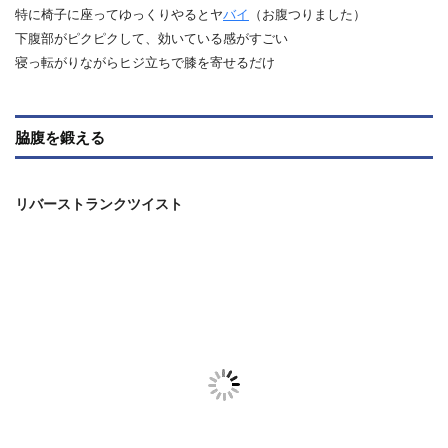
特に椅子に座ってゆっくりやるとヤ
バイ
（お腹つりました）
下腹部がピクピクして、効いている感がすごい
寝っ転がりながらヒジ立ちで膝を寄せるだけ
脇腹を鍛える
リバーストランクツイスト