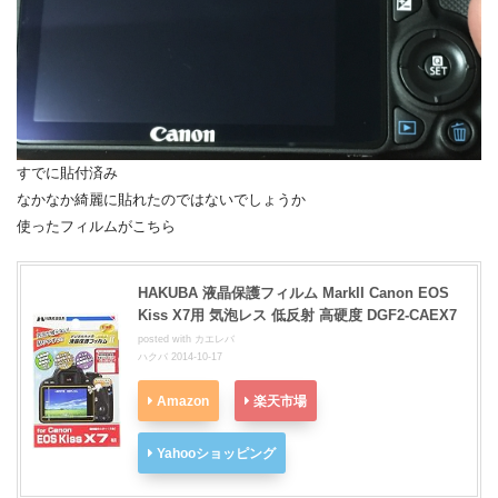
すでに貼付済み
なかなか綺麗に貼れたのではないでしょうか
使ったフィルムがこちら
HAKUBA 液晶保護フィルム MarkII Canon EOS
Kiss X7用 気泡レス 低反射 高硬度 DGF2-CAEX7
posted with
カエレバ
ハクバ 2014-10-17
Amazon
楽天市場
Yahooショッピング