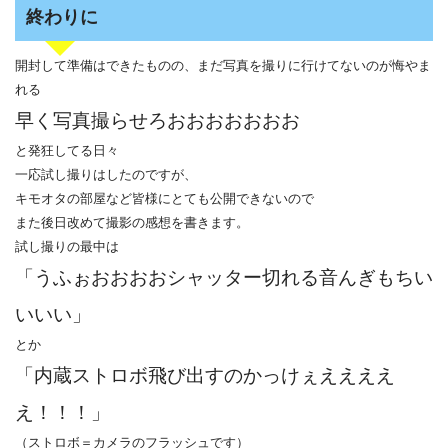
終わりに
開封して準備はできたものの、まだ写真を撮りに行けてないのが悔やま
れる
早く写真撮らせろおおおおおおお
と発狂してる日々
一応試し撮りはしたのですが、
キモオタの部屋など皆様にとても公開できないので
また後日改めて撮影の感想を書きます。
試し撮りの最中は
「うふぉおおおおシャッター切れる音んぎもちい
いいい」
とか
「内蔵ストロボ飛び出すのかっけぇええええ
え！！！」
（ストロボ＝カメラのフラッシュです）