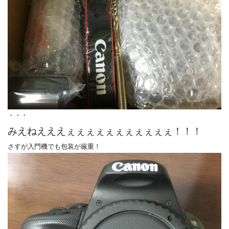
・・・
みえねえええぇぇぇぇぇぇぇぇぇぇぇ！！！
さすが入門機でも包装が厳重！