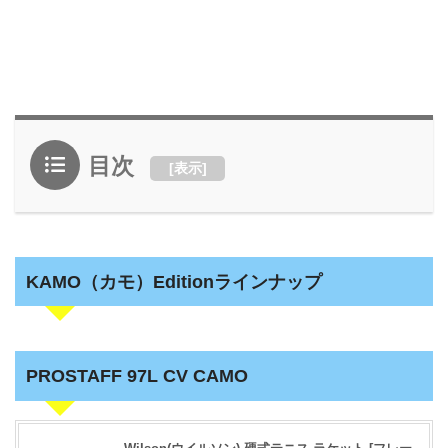
目次
[
表示
]
KAMO（カモ）Editionラインナップ
PROSTAFF 97L CV CAMO