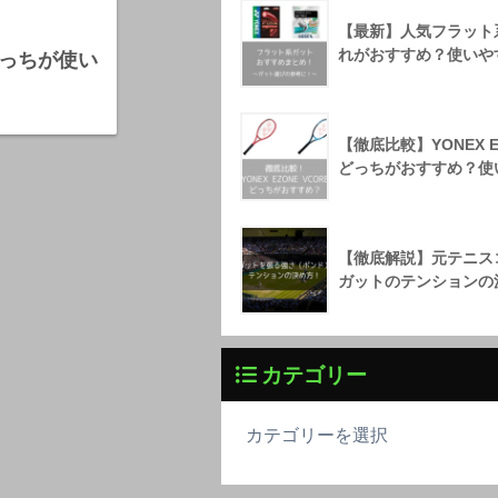
【最新】人気フラット
れがおすすめ？使いや
どっちが使い
【徹底比較】YONEX E
どっちがおすすめ？使
【徹底解説】元テニス
ガットのテンションの
カテゴリー