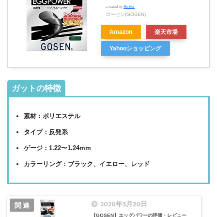
created by
Rinker
ゴーセン(GOSEN)
Amazon
楽天市場
Yahooショッピング
ガットの特徴
素材：ポリエステル
タイプ：反発系
ゲージ：1.22〜1.24mm
カラーリング：ブラック、イエロー、レッド
2020年3月20日
【GOSEN】エッグパワーの評価・レビュー