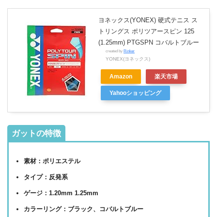
ヨネックス(YONEX) 硬式テニス ス
トリングス ポリツアースピン 125
(1.25mm) PTGSPN コバルトブルー
created by
Rinker
YONEX(ヨネックス)
Amazon
楽天市場
Yahooショッピング
ガットの特徴
素材：ポリエステル
タイプ：反発系
ゲージ：1.20mm 1.25mm
カラーリング：ブラック、コバルトブルー