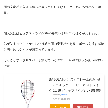
面の安定感に欠ける感じが薄ラケらしくなく、どっちともつかない印
象。
個人的にはピュアストライク2020モデルは18×20のほうがおすすめ。
芯が詰まったしっかりした打感と面の安定感があり、ボールを潰す感覚
と切り返しやすさが際立っています。
はっきりすっきりスパッと飛んでいくので、18×20のほうが使いやすい
です。
BABOLAT(バボラ) [フレームのみ] 硬
式テニス ラケット ピュア ストライ
ク 16/19 グリップサイズ2 BF101406
created by
Rinker
バボラ(Babolat)
Amazon
楽天市場