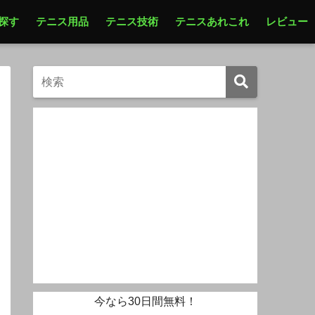
探す
テニス用品
テニス技術
テニスあれこれ
レビュー
今なら30日間無料！