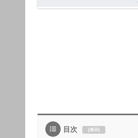
目次
[
表示
]