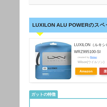
LUXILON ALU POWERのス
LUXILON（ルキシ
WRZ995100-SI
created by
Rinker
Wilson(ウイルソン)
Amazon
楽
ガットの特徴