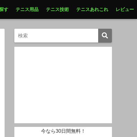
探す
テニス用品
テニス技術
テニスあれこれ
レビュー
今なら30日間無料！