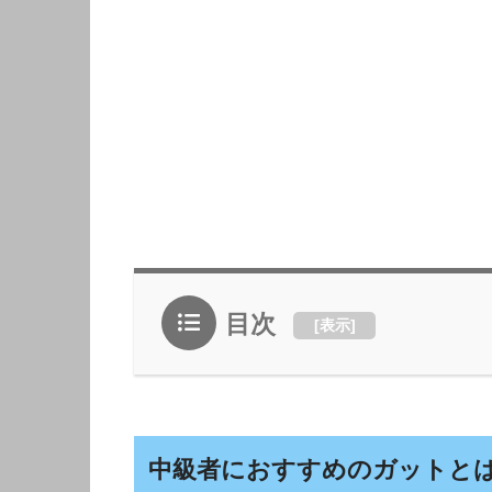
目次
[
表示
]
中級者におすすめのガットと