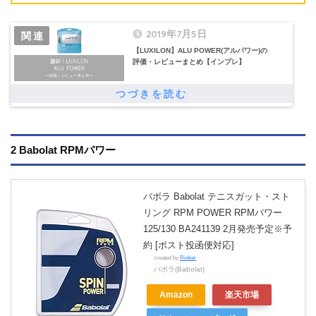
2019年7月5日
【LUXILON】ALU POWER(アルパワー)の
評価・レビューまとめ【インプレ】
2 Babolat RPMパワー
バボラ Babolat テニスガット・スト
リング RPM POWER RPMパワー
125/130 BA241139 2月発売予定※予
約 [ポスト投函便対応]
created by
Rinker
バボラ(Babolat)
Amazon
楽天市場