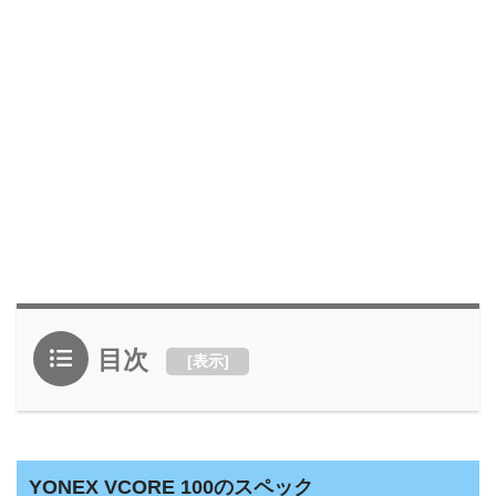
目次
[
表示
]
YONEX VCORE 100のスペック